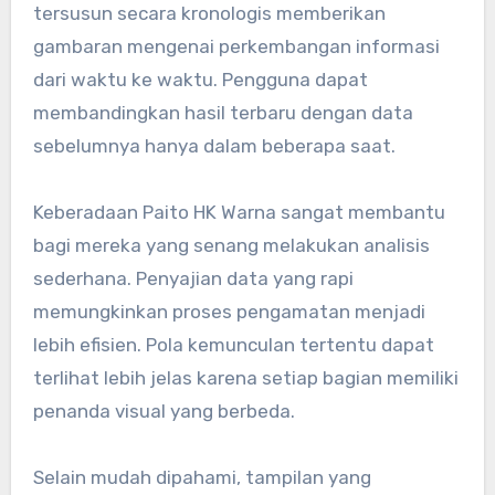
tersusun secara kronologis memberikan
gambaran mengenai perkembangan informasi
dari waktu ke waktu. Pengguna dapat
membandingkan hasil terbaru dengan data
sebelumnya hanya dalam beberapa saat.
Keberadaan Paito HK Warna sangat membantu
bagi mereka yang senang melakukan analisis
sederhana. Penyajian data yang rapi
memungkinkan proses pengamatan menjadi
lebih efisien. Pola kemunculan tertentu dapat
terlihat lebih jelas karena setiap bagian memiliki
penanda visual yang berbeda.
Selain mudah dipahami, tampilan yang