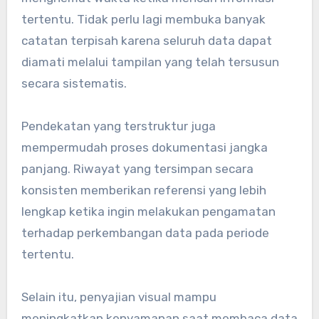
tertentu. Tidak perlu lagi membuka banyak
catatan terpisah karena seluruh data dapat
diamati melalui tampilan yang telah tersusun
secara sistematis.
Pendekatan yang terstruktur juga
mempermudah proses dokumentasi jangka
panjang. Riwayat yang tersimpan secara
konsisten memberikan referensi yang lebih
lengkap ketika ingin melakukan pengamatan
terhadap perkembangan data pada periode
tertentu.
Selain itu, penyajian visual mampu
meningkatkan kenyamanan saat membaca data