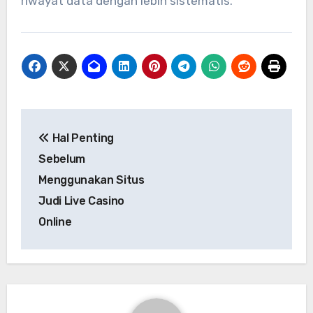
riwayat data dengan lebih sistematis.
Navigasi
Hal Penting
pos
Sebelum
Menggunakan Situs
Judi Live Casino
Online