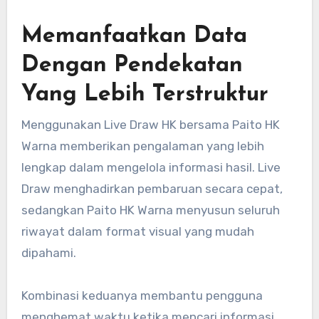
Memanfaatkan Data
Dengan Pendekatan
Yang Lebih Terstruktur
Menggunakan Live Draw HK bersama Paito HK
Warna memberikan pengalaman yang lebih
lengkap dalam mengelola informasi hasil. Live
Draw menghadirkan pembaruan secara cepat,
sedangkan Paito HK Warna menyusun seluruh
riwayat dalam format visual yang mudah
dipahami.
Kombinasi keduanya membantu pengguna
menghemat waktu ketika mencari informasi