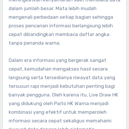
dalam jumlah besar. Mata lebih mudah
mengenali perbedaan setiap bagian sehingga
proses pencarian informasi berlangsung lebih
cepat dibandingkan membaca daftar angka
tanpa penanda warna.
Dalam era informasi yang bergerak sangat
cepat, kemudahan mengakses hasil secara
langsung serta tersedianya riwayat data yang
tersusun rapi menjadi kebutuhan penting bagi
banyak pengguna. Oleh karena itu, Live Draw HK
yang didukung oleh Paito HK Warna menjadi
kombinasi yang efektif untuk memperoleh
informasi secara cepat sekaligus memahami