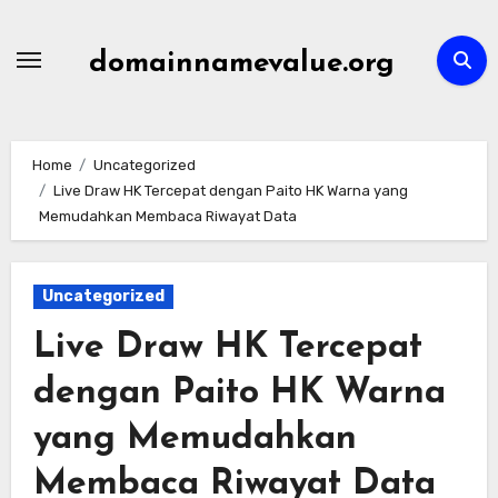
Skip
to
domainnamevalue.org
content
Home
Uncategorized
Live Draw HK Tercepat dengan Paito HK Warna yang
Memudahkan Membaca Riwayat Data
Uncategorized
Live Draw HK Tercepat
dengan Paito HK Warna
yang Memudahkan
Membaca Riwayat Data