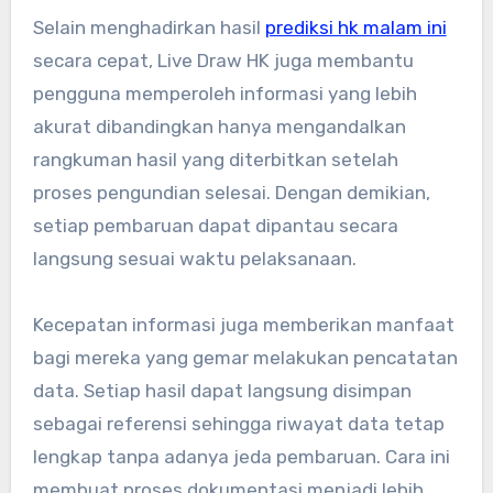
Selain menghadirkan hasil
prediksi hk malam ini
secara cepat, Live Draw HK juga membantu
pengguna memperoleh informasi yang lebih
akurat dibandingkan hanya mengandalkan
rangkuman hasil yang diterbitkan setelah
proses pengundian selesai. Dengan demikian,
setiap pembaruan dapat dipantau secara
langsung sesuai waktu pelaksanaan.
Kecepatan informasi juga memberikan manfaat
bagi mereka yang gemar melakukan pencatatan
data. Setiap hasil dapat langsung disimpan
sebagai referensi sehingga riwayat data tetap
lengkap tanpa adanya jeda pembaruan. Cara ini
membuat proses dokumentasi menjadi lebih