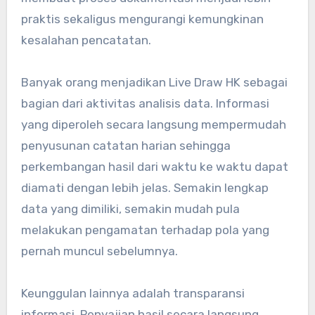
praktis sekaligus mengurangi kemungkinan
kesalahan pencatatan.
Banyak orang menjadikan Live Draw HK sebagai
bagian dari aktivitas analisis data. Informasi
yang diperoleh secara langsung mempermudah
penyusunan catatan harian sehingga
perkembangan hasil dari waktu ke waktu dapat
diamati dengan lebih jelas. Semakin lengkap
data yang dimiliki, semakin mudah pula
melakukan pengamatan terhadap pola yang
pernah muncul sebelumnya.
Keunggulan lainnya adalah transparansi
informasi. Penyajian hasil secara langsung