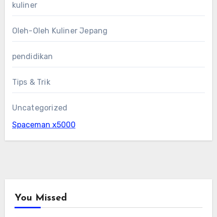
kuliner
Oleh-Oleh Kuliner Jepang
pendidikan
Tips & Trik
Uncategorized
Spaceman x5000
You Missed