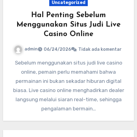
Uncategorized
Hal Penting Sebelum
Menggunakan Situs Judi Live
Casino Online
admin
06/24/2026
Tidak ada komentar
Sebelum menggunakan situs judi live casino
online, pemain perlu memahami bahwa
permainan ini bukan sekadar hiburan digital
biasa. Live casino online menghadirkan dealer
langsung melalui siaran real-time, sehingga
pengalaman bermain…