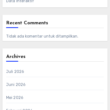
Data Interaktif
Recent Comments
Tidak ada komentar untuk ditampilkan.
Archives
Juli 2026
Juni 2026
Mei 2026