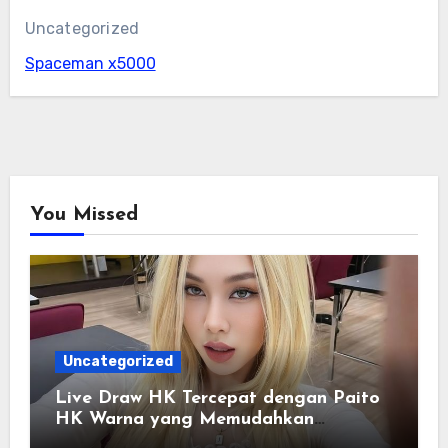
Uncategorized
Spaceman x5000
You Missed
Uncategorized
Live Draw HK Tercepat dengan Paito
HK Warna yang Memudahkan
Membaca Riwayat Data