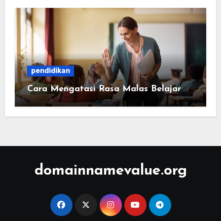
pendidikan
Cara Mengatasi Rasa Malas Belajar
domainnamevalue.org