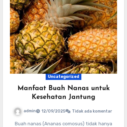
Uncategorized
Manfaat Buah Nanas untuk
Kesehatan Jantung
admin
12/09/2025
Tidak ada komentar
Buah nanas (Ananas comosus) tidak hanya