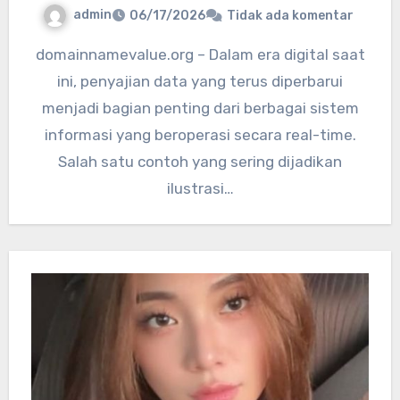
admin
06/17/2026
Tidak ada komentar
domainnamevalue.org – Dalam era digital saat
ini, penyajian data yang terus diperbarui
menjadi bagian penting dari berbagai sistem
informasi yang beroperasi secara real-time.
Salah satu contoh yang sering dijadikan
ilustrasi…