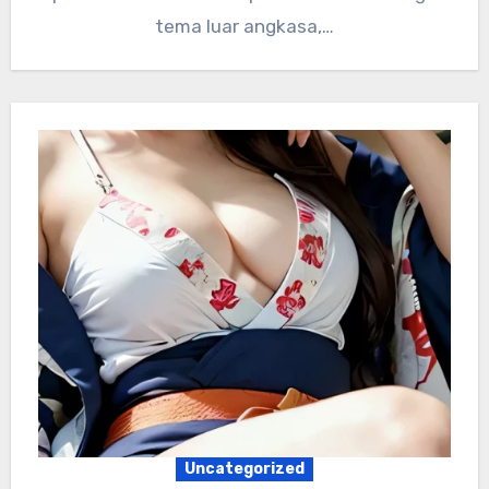
tema luar angkasa,…
Uncategorized