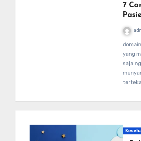
7 Ca
Pasi
ad
domainnamevalue.org – Saat mendampingi seseorang
yang m
saja ng
menyam
tertek
Keseh