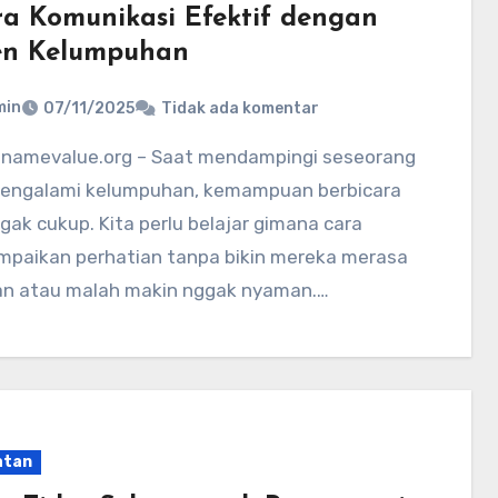
ra Komunikasi Efektif dengan
en Kelumpuhan
min
07/11/2025
Tidak ada komentar
engalami kelumpuhan, kemampuan berbicara
gak cukup. Kita perlu belajar gimana cara
paikan perhatian tanpa bikin mereka merasa
an atau malah makin nggak nyaman.…
atan