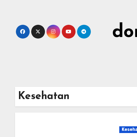
Skip
to
content
do
Kesehatan
Keseh