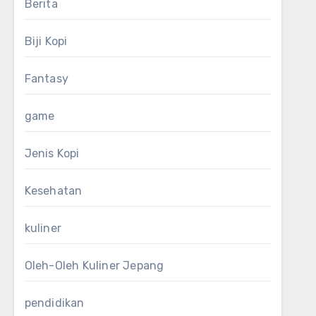
Berita
Biji Kopi
Fantasy
game
Jenis Kopi
Kesehatan
kuliner
Oleh-Oleh Kuliner Jepang
pendidikan