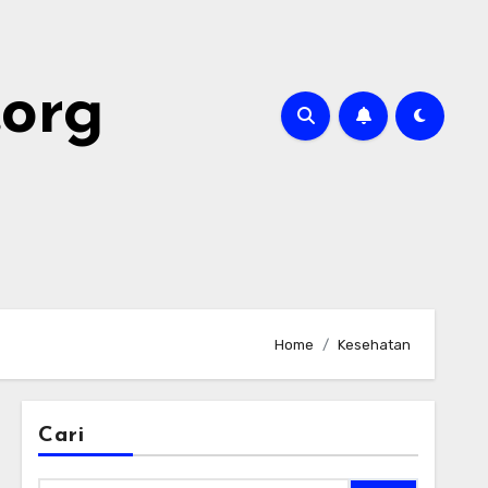
org
Home
Kesehatan
Cari