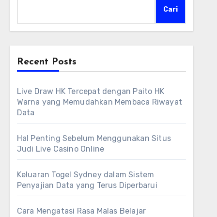
Cari
Recent Posts
Live Draw HK Tercepat dengan Paito HK
Warna yang Memudahkan Membaca Riwayat
Data
Hal Penting Sebelum Menggunakan Situs
Judi Live Casino Online
Keluaran Togel Sydney dalam Sistem
Penyajian Data yang Terus Diperbarui
Cara Mengatasi Rasa Malas Belajar