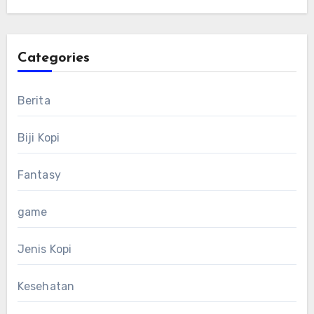
Categories
Berita
Biji Kopi
Fantasy
game
Jenis Kopi
Kesehatan