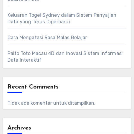
Keluaran Togel Sydney dalam Sistem Penyajian
Data yang Terus Diperbarui
Cara Mengatasi Rasa Malas Belajar
Paito Toto Macau 4D dan Inovasi Sistem Informasi
Data Interaktif
Recent Comments
Tidak ada komentar untuk ditampilkan.
Archives