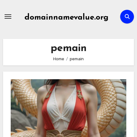
Skip
to
domainnamevalue.org
content
pemain
Home
pemain