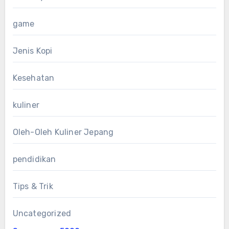
game
Jenis Kopi
Kesehatan
kuliner
Oleh-Oleh Kuliner Jepang
pendidikan
Tips & Trik
Uncategorized