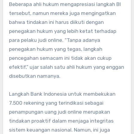
Beberapa ahli hukum mengapresiasi langkah BI
tersebut, namun mereka juga mengingatkan
bahwa tindakan ini harus diikuti dengan
penegakan hukum yang lebih ketat terhadap
para pelaku judi online. “Tanpa adanya
penegakan hukum yang tegas, langkah
pencegahan semacam ini tidak akan cukup
efektif,” ujar salah satu ahli hukum yang enggan
disebutkan namanya.
Langkah Bank Indonesia untuk membekukan
7.500 rekening yang terindikasi sebagai
penampungan uang judi online merupakan
tindakan proaktif dalam menjaga integritas
sistem keuangan nasional. Namun, ini juga