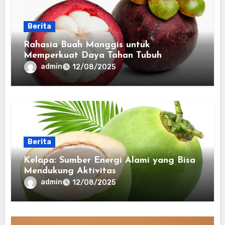
Berita
Rahasia Buah Manggis untuk
Memperkuat Daya Tahan Tubuh
admin
12/08/2025
Berita
Kelapa: Sumber Energi Alami yang Bisa
Mendukung Aktivitas
admin
12/08/2025