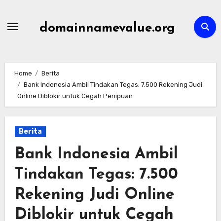
Skip
to
domainnamevalue.org
content
Home
Berita
Bank Indonesia Ambil Tindakan Tegas: 7.500 Rekening Judi
Online Diblokir untuk Cegah Penipuan
Berita
Bank Indonesia Ambil
Tindakan Tegas: 7.500
Rekening Judi Online
Diblokir untuk Cegah