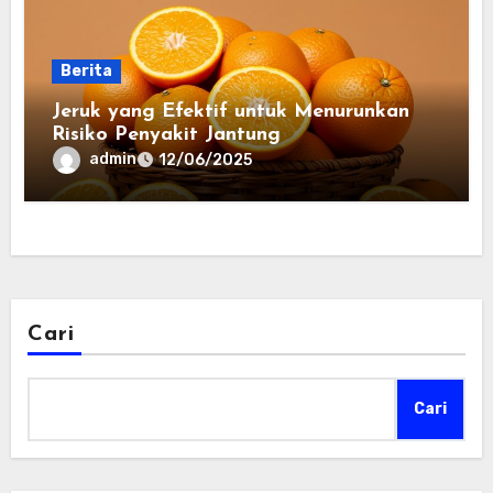
Berita
Jeruk yang Efektif untuk Menurunkan
Risiko Penyakit Jantung
admin
12/06/2025
Cari
Cari