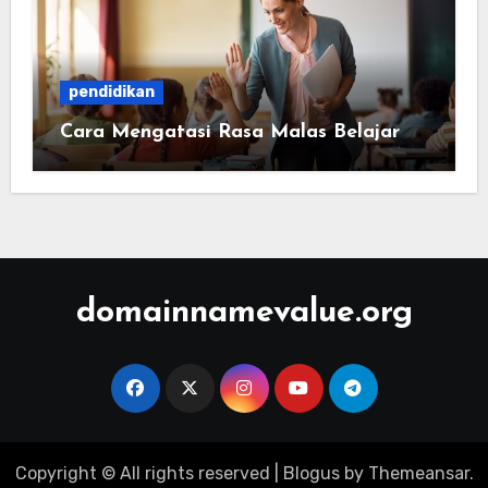
pendidikan
Cara Mengatasi Rasa Malas Belajar
domainnamevalue.org
Copyright © All rights reserved
|
Blogus
by
Themeansar
.