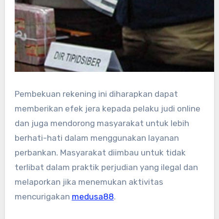
Pembekuan rekening ini diharapkan dapat
memberikan efek jera kepada pelaku judi online
dan juga mendorong masyarakat untuk lebih
berhati-hati dalam menggunakan layanan
perbankan. Masyarakat diimbau untuk tidak
terlibat dalam praktik perjudian yang ilegal dan
melaporkan jika menemukan aktivitas
mencurigakan
medusa88
.