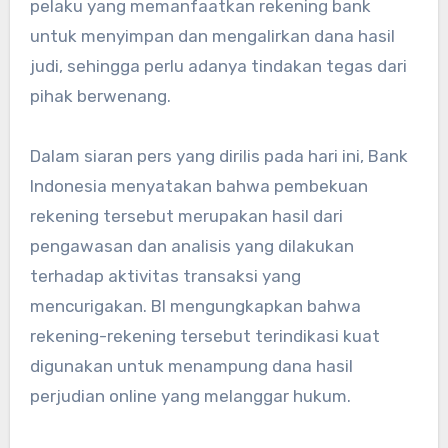
pelaku yang memanfaatkan rekening bank
untuk menyimpan dan mengalirkan dana hasil
judi, sehingga perlu adanya tindakan tegas dari
pihak berwenang.
Dalam siaran pers yang dirilis pada hari ini, Bank
Indonesia menyatakan bahwa pembekuan
rekening tersebut merupakan hasil dari
pengawasan dan analisis yang dilakukan
terhadap aktivitas transaksi yang
mencurigakan. BI mengungkapkan bahwa
rekening-rekening tersebut terindikasi kuat
digunakan untuk menampung dana hasil
perjudian online yang melanggar hukum.