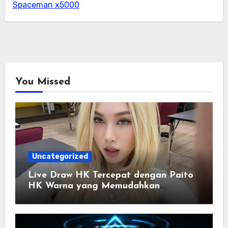
Spaceman x5000
You Missed
Uncategorized
Live Draw HK Tercepat dengan Paito
HK Warna yang Memudahkan
Membaca Riwayat Data