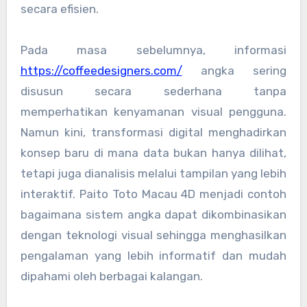
secara efisien.
Pada masa sebelumnya, informasi
https://coffeedesigners.com/
angka sering
disusun secara sederhana tanpa
memperhatikan kenyamanan visual pengguna.
Namun kini, transformasi digital menghadirkan
konsep baru di mana data bukan hanya dilihat,
tetapi juga dianalisis melalui tampilan yang lebih
interaktif. Paito Toto Macau 4D menjadi contoh
bagaimana sistem angka dapat dikombinasikan
dengan teknologi visual sehingga menghasilkan
pengalaman yang lebih informatif dan mudah
dipahami oleh berbagai kalangan.