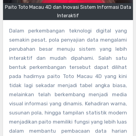
Paito Toto Macau 4D dan Inovasi Sistem Informasi Data
Interaktif
Dalam perkembangan teknologi digital yang
semakin pesat, pola penyajian data mengalami
perubahan besar menuju sistem yang lebih
interaktif dan mudah dipahami. Salah satu
bentuk perkembangan tersebut dapat dilihat
pada hadirnya paito Toto Macau 4D yang kini
tidak lagi sekadar menjadi tabel angka biasa,
melainkan telah berkembang menjadi media
visual informasi yang dinamis. Kehadiran warna,
susunan pola, hingga tampilan statistik modern
menjadikan paito memiliki fungsi yang lebih luas
dalam membantu pembacaan data harian