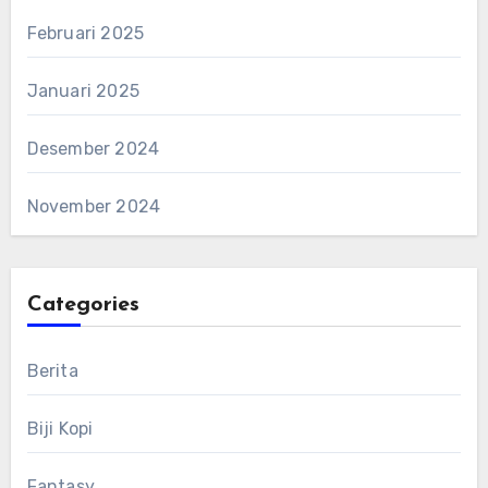
Februari 2025
Januari 2025
Desember 2024
November 2024
Categories
Berita
Biji Kopi
Fantasy