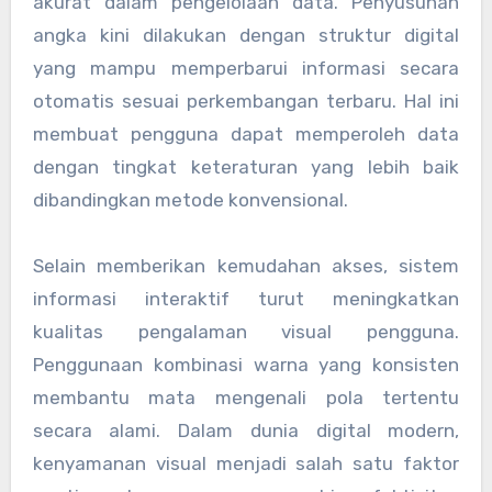
akurat dalam pengelolaan data. Penyusunan
angka kini dilakukan dengan struktur digital
yang mampu memperbarui informasi secara
otomatis sesuai perkembangan terbaru. Hal ini
membuat pengguna dapat memperoleh data
dengan tingkat keteraturan yang lebih baik
dibandingkan metode konvensional.
Selain memberikan kemudahan akses, sistem
informasi interaktif turut meningkatkan
kualitas pengalaman visual pengguna.
Penggunaan kombinasi warna yang konsisten
membantu mata mengenali pola tertentu
secara alami. Dalam dunia digital modern,
kenyamanan visual menjadi salah satu faktor