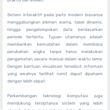
praktis dan efisien.
Sistem interaktif pada paito modern biasanya
menggabungkan elemen warna, tabel dinamis,
hingga pengelompokan data berdasarkan
periode tertentu. Tujuan utamanya adalah
memberikan kemudahan dalam membaca
perubahan angka tanpa harus melakukan
pengamatan secara manual dalam waktu lama.
Dengan bantuan visualisasi tersebut, informasi
yang awalnya terlihat rumit dapat dipahami
dengan lebih cepat.
Perkembangan teknologi komputasi juga
mendukung terciptanya sistem yang lebih