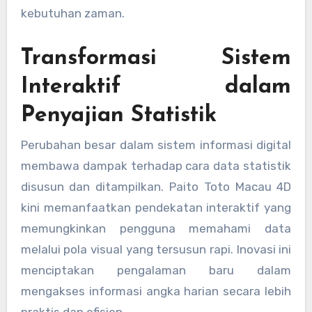
kebutuhan zaman.
Transformasi Sistem
Interaktif dalam
Penyajian Statistik
Perubahan besar dalam sistem informasi digital
membawa dampak terhadap cara data statistik
disusun dan ditampilkan. Paito Toto Macau 4D
kini memanfaatkan pendekatan interaktif yang
memungkinkan pengguna memahami data
melalui pola visual yang tersusun rapi. Inovasi ini
menciptakan pengalaman baru dalam
mengakses informasi angka harian secara lebih