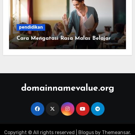
pendidikan
Cara Mengatasi Rasa Malas Belajar
domainnamevalue.org
Copyright © All rights reserved
|
Blogus
by
Themeansar
.